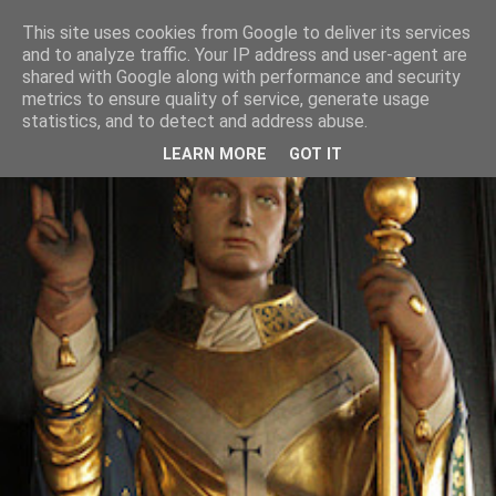
This site uses cookies from Google to deliver its services
and to analyze traffic. Your IP address and user-agent are
shared with Google along with performance and security
metrics to ensure quality of service, generate usage
statistics, and to detect and address abuse.
LEARN MORE
GOT IT