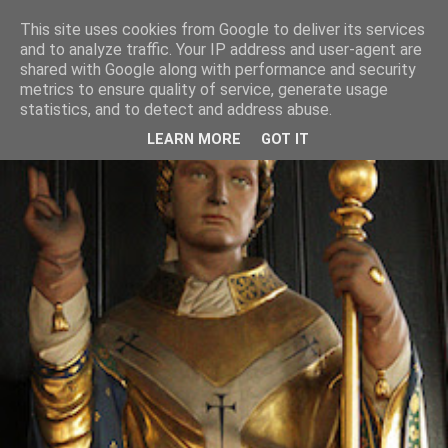
This site uses cookies from Google to deliver its services
and to analyze traffic. Your IP address and user-agent are
shared with Google along with performance and security
metrics to ensure quality of service, generate usage
statistics, and to detect and address abuse.
LEARN MORE
GOT IT