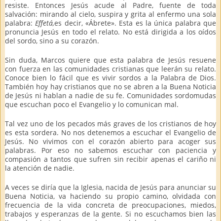
resiste. Entonces Jesús acude al Padre, fuente de toda
salvación: mirando al cielo, suspira y grita al enfermo una sola
palabra:
Effetá,
es decir, «Ábrete». Esta es la única palabra que
pronuncia Jesús en todo el relato. No está dirigida a los oídos
del sordo, sino a su corazón.
Sin duda, Marcos quiere que esta palabra de Jesús resuene
con fuerza en las comunidades cristianas que leerán su relato.
Conoce bien lo fácil que es vivir sordos a la Palabra de Dios.
También hoy hay cristianos que no se abren a la Buena Noticia
de Jesús ni hablan a nadie de su fe. Comunidades sordomudas
que escuchan poco el Evangelio y lo comunican mal.
Tal vez uno de los pecados más graves de los cristianos de hoy
es esta sordera. No nos detenemos a escuchar el Evangelio de
Jesús. No vivimos con el corazón abierto para acoger sus
palabras. Por eso no sabemos escuchar con paciencia y
compasión a tantos que sufren sin recibir apenas el cariño ni
la atención de nadie.
A veces se diría que la Iglesia, nacida de Jesús para anunciar su
Buena Noticia, va haciendo su propio camino, olvidada con
frecuencia de la vida concreta de preocupaciones, miedos,
trabajos y esperanzas de la gente. Si no escuchamos bien las