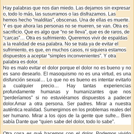
Hay palabras que nos dan miedo. Las dejamos sin expresar
o, todo lo más, las susurramos o las disfrazamos. Las
hemos hecho “malditas”, obscenas. Una de ellas es muerte.
Y es que ahora las personas no se mueren, se van. Otra es
sacrificio. Que es algo que “no se lleva”, que es de raros, de
“carcas”… Otra es sufrimiento. Queremos vivir de espaldas
a la realidad de esa palabra. No se trata ya de evitar el
sufrimiento, es que, en muchos casos, ni siquiera estamos
dispuestos a aceptar “simples inconvenientes”. Y otra
palabra es dolor.
No es malo evitar el dolor porque el dolor no es bueno y no
es sano desearlo. El masoquismo no es una virtud, es una
disfunción sexual… Lo que no es bueno es intentar evitarlo
a cualquier precio…
Hay tantas experiencias
profundamente humanas y humanizantes que nos
“perderíamos” si no estuviéramos dispuestos a padecer
dolor.
Amar a otra persona. Ser padres. Mirar a nuestra
auténtica realidad. Sumergirnos en los problemas reales del
ser humano. Mirar a los ojos de la gente que sufre... Bien
sabía Dante que “quien sabe del dolor, todo lo sabe”.
Otra cosa es qué hacemos con el dolor. Podemos vivirlo