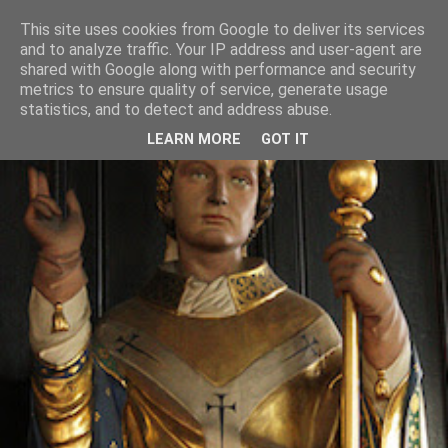
This site uses cookies from Google to deliver its services
and to analyze traffic. Your IP address and user-agent are
shared with Google along with performance and security
metrics to ensure quality of service, generate usage
statistics, and to detect and address abuse.
LEARN MORE
GOT IT