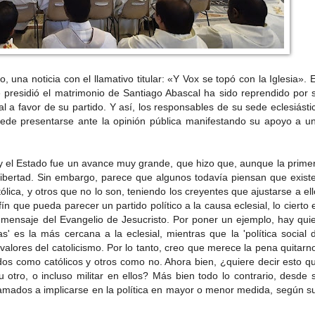
noticia con el llamativo titular: «Y Vox se topó con la Iglesia». 
e presidió el matrimonio de Santiago Abascal ha sido reprendido por 
al a favor de su partido. Y así, los responsables de su sede eclesiásti
ede presentarse ante la opinión pública manifestando su apoyo a u
 Estado fue un avance muy grande, que hizo que, aunque la prime
libertad. Sin embargo,
parece que algunos todavía piensan que exist
tólica
, y otros que no lo son, teniendo los creyentes que ajustarse a ell
ín que pueda parecer un partido político a la causa eclesial, lo cierto 
mensaje del Evangelio de Jesucristo. Por poner un ejemplo, hay qui
' es la más cercana a la eclesial, mientras que la 'política social 
 valores del catolicismo. Por lo tanto, creo que merece la pena quitarn
tidos como católicos y otros como no. Ahora bien, ¿quiere decir esto q
u otro, o incluso militar en ellos? Más bien todo lo contrario, desde 
 llamados a implicarse en la política en mayor o menor medida, según s