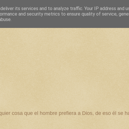
eliver its services and to analyze traffic. Your IP address and 
ormance and security metrics to ensure quality of service, gen
abuse.
 cosa que el hombre prefiera a Dios, de eso él se ha