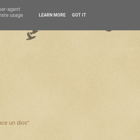
user-agent
erate usage
LEARN MORE
GOT IT
ce un dios"