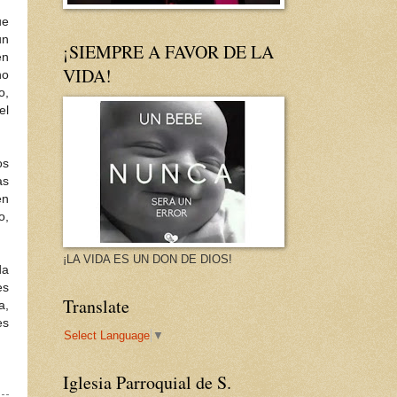
ue
un
¡SIEMPRE A FAVOR DE LA
en
VIDA!
no
o,
el
os
as
en
o,
¡LA VIDA ES UN DON DE DIOS!
da
es
Translate
a,
es
Select Language
▼
Iglesia Parroquial de S.