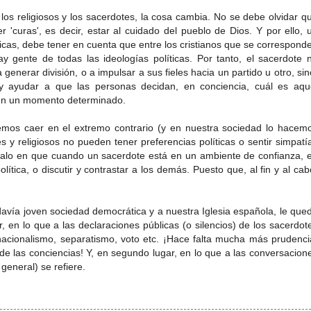
eligiosos y los sacerdotes, la cosa cambia. No se debe olvidar q
r 'curas', es decir, estar al cuidado del pueblo de Dios. Y por ello, 
icas, debe tener en cuenta que entre los cristianos que se correspond
y gente de todas las ideologías políticas. Por tanto, el sacerdote 
 generar división, o a impulsar a sus fieles hacia un partido u otro, sin
, y ayudar a que las personas decidan, en conciencia, cuál es aqu
en un momento determinado.
er en el extremo contrario (y en nuestra sociedad lo hacem
 y religiosos no pueden tener preferencias políticas o sentir simpatí
malo en que cuando un sacerdote está en un ambiente de confianza, 
ítica, o discutir y contrastar a los demás. Puesto que, al fin y al cab
a joven sociedad democrática y a nuestra Iglesia española, le que
 en lo que a las declaraciones públicas (o silencios) de los sacerdot
, nacionalismo, separatismo, voto etc. ¡Hace falta mucha más prudenci
 las conciencias! Y, en segundo lugar, en lo que a las conversacion
 general) se refiere.