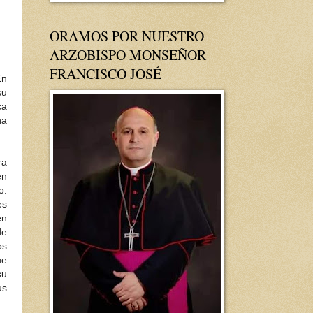
ORAMOS POR NUESTRO
ARZOBISPO MONSEÑOR
FRANCISCO JOSÉ
En
su
ca
na
ra
en
o.
es
en
de
os
ue
su
us