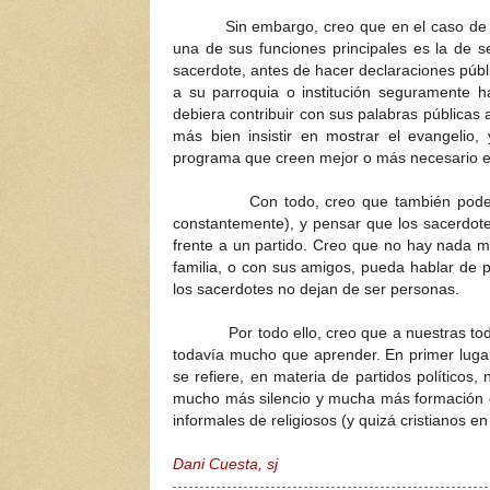
Sin embargo, creo que en el caso de los r
una de sus funciones principales es la de se
sacerdote, antes de hacer declaraciones públ
a su parroquia o institución seguramente ha
debiera contribuir con sus palabras públicas a
más bien insistir en mostrar el evangelio
programa que creen mejor o más necesario 
Con todo, creo que también podemos ca
constantemente), y pensar que los sacerdotes
frente a un partido. Creo que no hay nada 
familia, o con sus amigos, pueda hablar de pol
los sacerdotes no dejan de ser personas.
Por todo ello, creo que a nuestras todaví
todavía mucho que aprender. En primer lugar,
se refiere, en materia de partidos políticos
mucho más silencio y mucha más formación de
informales de religiosos (y quizá cristianos en
Dani Cuesta, sj