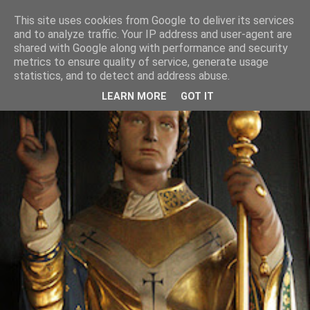
This site uses cookies from Google to deliver its services
and to analyze traffic. Your IP address and user-agent are
shared with Google along with performance and security
metrics to ensure quality of service, generate usage
statistics, and to detect and address abuse.
LEARN MORE
GOT IT