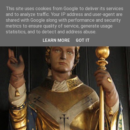
This site uses cookies from Google to deliver its services
and to analyze traffic. Your IP address and user-agent are
shared with Google along with performance and security
metrics to ensure quality of service, generate usage
statistics, and to detect and address abuse.
LEARN MORE
GOT IT