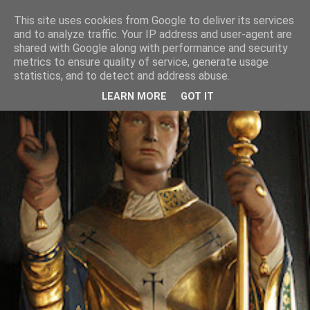
This site uses cookies from Google to deliver its services
and to analyze traffic. Your IP address and user-agent are
shared with Google along with performance and security
metrics to ensure quality of service, generate usage
statistics, and to detect and address abuse.
LEARN MORE
GOT IT