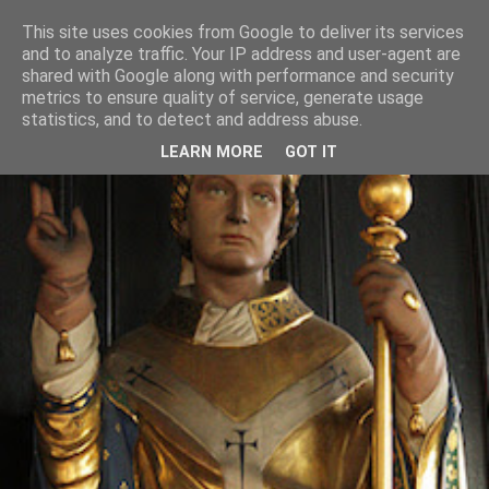
This site uses cookies from Google to deliver its services
and to analyze traffic. Your IP address and user-agent are
shared with Google along with performance and security
metrics to ensure quality of service, generate usage
statistics, and to detect and address abuse.
LEARN MORE
GOT IT