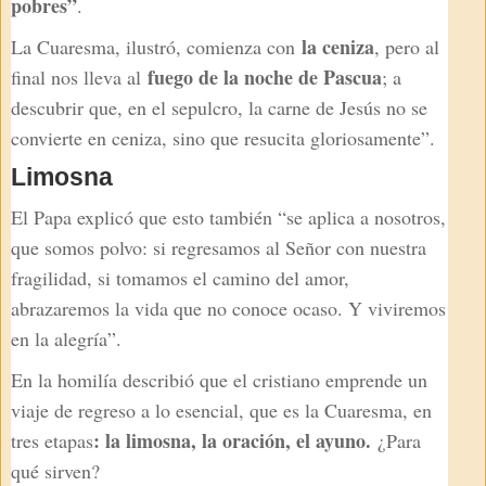
pobres”
.
la ceniza
La Cuaresma, ilustró, comienza con
, pero al
fuego de la noche de Pascua
final nos lleva al
; a
descubrir que, en el sepulcro, la carne de Jesús no se
convierte en ceniza, sino que resucita gloriosamente”.
Limosna
El Papa explicó que esto también “se aplica a nosotros,
que somos polvo: si regresamos al Señor con nuestra
fragilidad, si tomamos el camino del amor,
abrazaremos la vida que no conoce ocaso. Y viviremos
en la alegría”.
En la homilía describió que el cristiano emprende un
viaje de regreso a lo esencial, que es la Cuaresma, en
: la limosna, la oración, el ayuno.
tres etapas
¿Para
qué sirven?