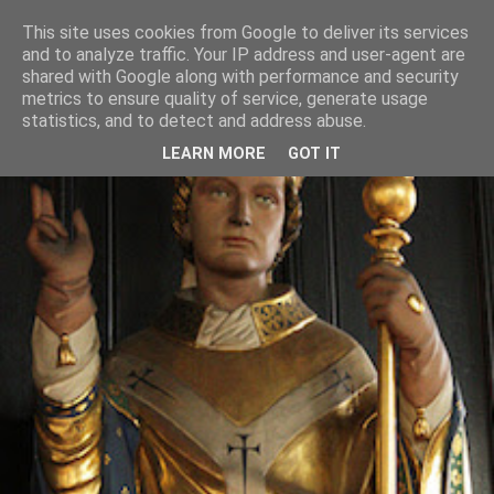
This site uses cookies from Google to deliver its services
and to analyze traffic. Your IP address and user-agent are
shared with Google along with performance and security
metrics to ensure quality of service, generate usage
statistics, and to detect and address abuse.
LEARN MORE
GOT IT