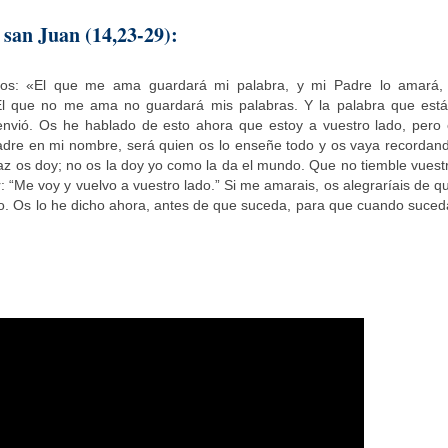
 san Juan (14,23-29):
ulos: «El que me ama guardará mi palabra, y mi Padre lo amará,
l que no me ama no guardará mis palabras. Y la palabra que está
nvió. Os he hablado de esto ahora que estoy a vuestro lado, pero 
 Padre en mi nombre, será quien os lo enseñe todo y os vaya recordan
paz os doy; no os la doy yo como la da el mundo. Que no tiemble vuest
: “Me voy y vuelvo a vuestro lado.” Si me amarais, os alegraríais de q
o. Os lo he dicho ahora, antes de que suceda, para que cuando suced