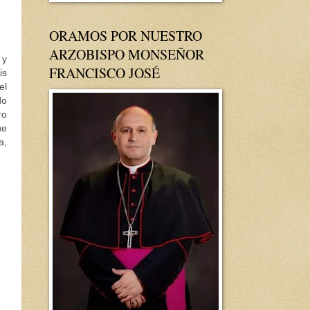
ORAMOS POR NUESTRO
ARZOBISPO MONSEÑOR
 y
FRANCISCO JOSÉ
is
el
do
ro
ue
a,