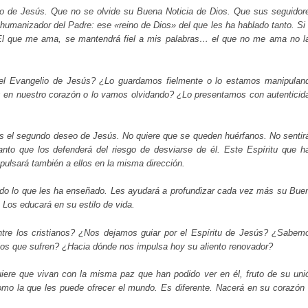
o de Jesús. Que no se olvide su Buena Noticia de Dios. Que sus seguidor
humanizador del Padre: ese «reino de Dios» del que les ha hablado tanto. Si 
l que me ama, se mantendrá fiel a mis palabras… el que no me ama no l
el Evangelio de Jesús? ¿Lo guardamos fielmente o lo estamos manipulan
 en nuestro corazón o lo vamos olvidando? ¿Lo presentamos con autenticid
s el segundo deseo de Jesús. No quiere que se queden huérfanos. No sentir
anto que los defenderá del riesgo de desviarse de él. Este Espíritu que h
mpulsará también a ellos en la misma dirección.
odo lo que les ha enseñado. Les ayudará a profundizar cada vez más su Bue
 Los educará en su estilo de vida.
entre los cristianos? ¿Nos dejamos guiar por el Espíritu de Jesús? ¿Sabem
los que sufren? ¿Hacia dónde nos impulsa hoy su aliento renovador?
iere que vivan con la misma paz que han podido ver en él, fruto de su uni
omo la que les puede ofrecer el mundo. Es diferente. Nacerá en su corazón 