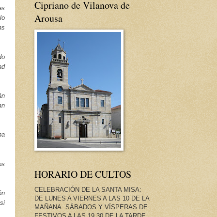
Cipriano de Vilanova de
es
Arousa
lo
as
do
ad
án
an
na
os
HORARIO DE CULTOS
CELEBRACIÓN DE LA SANTA MISA:
ón
DE LUNES A VIERNES A LAS 10 DE LA
si
MAÑANA. SÁBADOS Y VÍSPERAS DE
FESTIVOS A LAS 19.30 DE LA TARDE.