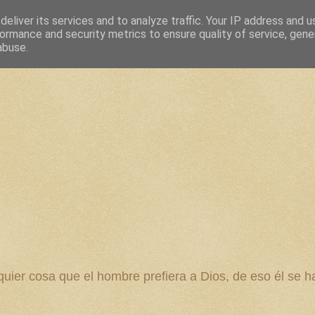
eliver its services and to analyze traffic. Your IP address and 
ormance and security metrics to ensure quality of service, gen
abuse.
 cosa que el hombre prefiera a Dios, de eso él se ha