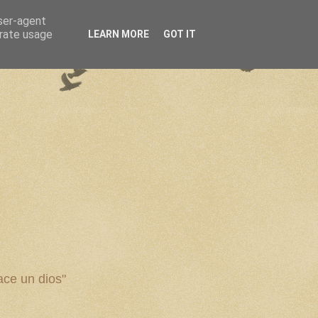
user-agent
erate usage
LEARN MORE
GOT IT
ce un dios"