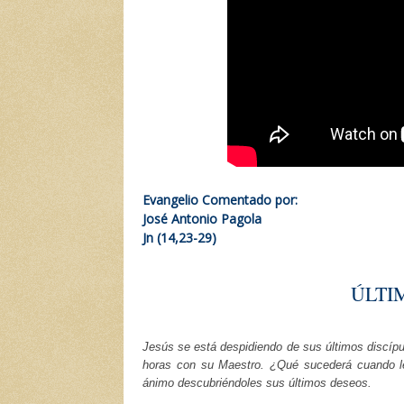
Evangelio Comentado por:
José Antonio Pagola
Jn (14,23-29)
ÚLTI
Jesús se está despidiendo de sus últimos discípu
horas con su Maestro. ¿Qué sucederá cuando les
ánimo descubriéndoles sus últimos deseos.