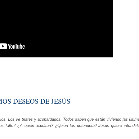
MOS DESEOS DE JESÚS
los. Los ve tristes y acobardados. Todos saben que están viviendo las últim
 falte? ¿A quién acudirán? ¿Quién los defenderá? Jesús quiere infundirl