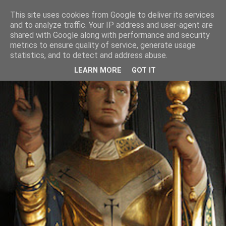
This site uses cookies from Google to deliver its services
and to analyze traffic. Your IP address and user-agent are
shared with Google along with performance and security
metrics to ensure quality of service, generate usage
statistics, and to detect and address abuse.
LEARN MORE
GOT IT