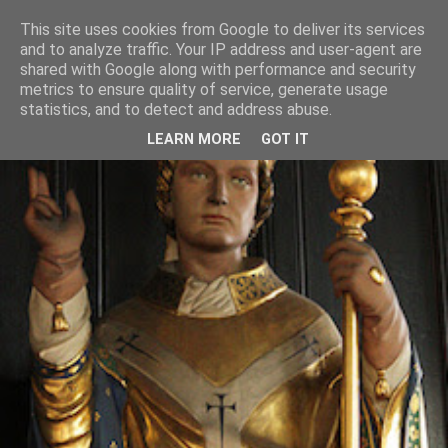
This site uses cookies from Google to deliver its services
and to analyze traffic. Your IP address and user-agent are
shared with Google along with performance and security
metrics to ensure quality of service, generate usage
statistics, and to detect and address abuse.
LEARN MORE
GOT IT