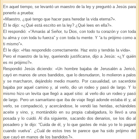
En aquel tiempo, se levantó un maestro de la ley y preguntó a Jesús para
ponerlo a prueba:
«Maestro, ¿qué tengo que hacer para heredar la vida eterna?».
Él le dijo: «¿Qué está escrito en la ley? ¿Qué lees en ella?».
El respondió: «“Amarás al Señor, tu Dios, con todo tu corazón y con toda
tu alma y con toda tu fuerza” y con toda tu mente. Y “a tu prójimo como a
ti mismo”».
Él le dijo: «Has respondido correctamente. Haz esto y tendrás la vida».
Pero el maestro de la ley, queriendo justificarse, dijo a Jesús: «¿Y quién
es mi prójimo?».
Respondió Jesús diciendo: «Un hombre bajaba de Jerusalén a Jericó,
cayó en manos de unos bandidos, que lo desnudaron, lo molieron a palos
y se marcharon, dejándolo medio muerto. Por casualidad, un sacerdote
bajaba por aquel camino y, al verlo, dio un rodeo y pasó de largo. Y lo
mismo hizo un levita que llegó a aquel sitio: al verlo dio un rodeo y pasó
de largo. Pero un samaritano que iba de viaje llegó adonde estaba él y, al
verlo, se compadeció, y acercándose, le vendó las heridas, echándoles
aceite y vino, y, montándolo en su propia cabalgadura, lo llevó a una
posada y lo cuidó. Al día siguiente, sacando dos denarios, se los dio al
posadero y le dijo: “Cuida de él, y lo que gastes de más yo te lo pagaré
cuando vuelva”. ¿Cuál de estos tres te parece que ha sido prójimo del
que cayó en manos de los bandidos?».