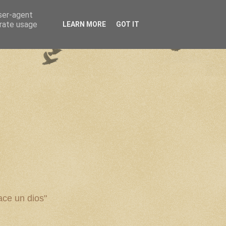
user-agent
erate usage
LEARN MORE
GOT IT
ce un dios"