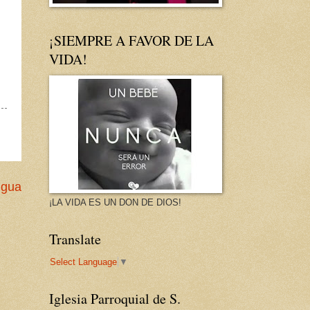
¡SIEMPRE A FAVOR DE LA
VIDA!
igua
¡LA VIDA ES UN DON DE DIOS!
Translate
Select Language
▼
Iglesia Parroquial de S.