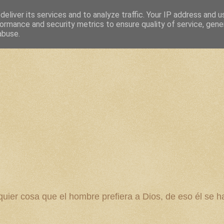
eliver its services and to analyze traffic. Your IP address and 
ormance and security metrics to ensure quality of service, gen
abuse.
 cosa que el hombre prefiera a Dios, de eso él se ha