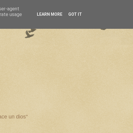
user-agent
erate usage
LEARN MORE
GOT IT
ce un dios"