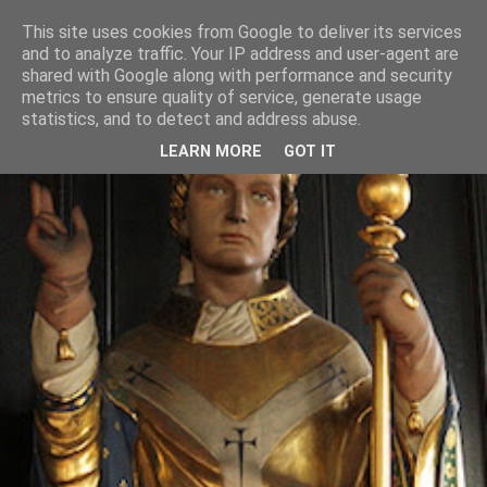
This site uses cookies from Google to deliver its services
and to analyze traffic. Your IP address and user-agent are
shared with Google along with performance and security
metrics to ensure quality of service, generate usage
statistics, and to detect and address abuse.
LEARN MORE
GOT IT