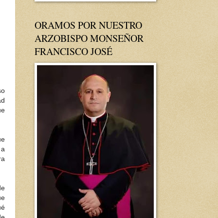
ORAMOS POR NUESTRO
ARZOBISPO MONSEÑOR
FRANCISCO JOSÉ
so
ad
ue
ue
 a
ra
de
ue
ué
de