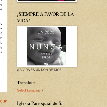
os
os
¡SIEMPRE A FAVOR DE LA
VIDA!
ue
ue
da
us
lo
de
da
¡LA VIDA ES UN DON DE DIOS!
Translate
Select Language
▼
igua
Iglesia Parroquial de S.