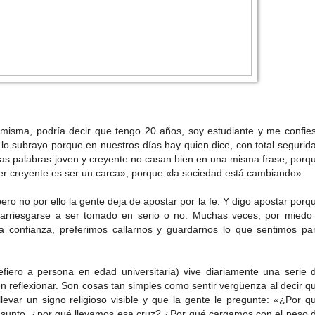
í misma, podría decir que tengo 20 años, soy estudiante y me confie
y lo subrayo porque en nuestros días hay quien dice, con total segurid
las palabras joven y creyente no casan bien en una misma frase, porq
r creyente es ser un carca», porque «la sociedad está cambiando».
ro no por ello la gente deja de apostar por la fe. Y digo apostar porq
arriesgarse a ser tomado en serio o no. Muchas veces, por miedo
a confianza, preferimos callarnos y guardarnos lo que sentimos pa
fiero a persona en edad universitaria) vive diariamente una serie 
n reflexionar. Son cosas tan simples como sentir vergüenza al decir q
levar un signo religioso visible y que la gente le pregunte: «¿Por q
l asunto, ¿por qué llevamos esa cruz? ¿Por qué cargamos con el peso 