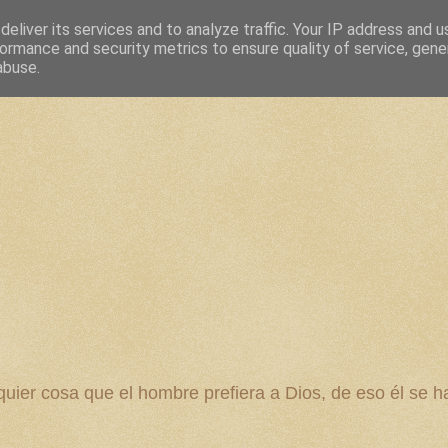
eliver its services and to analyze traffic. Your IP address and 
ormance and security metrics to ensure quality of service, gen
abuse.
 cosa que el hombre prefiera a Dios, de eso él se ha