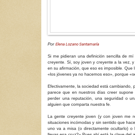
Elena Lozano Santamaría
Por
Si me pidieran una definición sencilla de m
creyente.
Sí, soy joven y creyente a la vez, 
en su afirmación, que eso es imposible
. Que 
«los jóvenes ya no hacemos eso», porque «se
Efectivamente, la sociedad está cambiando, pe
parece que en nuestros días creer supone 
perder una reputación, una seguridad o un
alguien que comparta nuestra fe.
La gente creyente joven (y con joven me re
situaciones incómodas y sin sentido que hace
uno va a misa (o directamente ocultarlo) o l
llevas esa cruz?» Pues ahí está la clave de