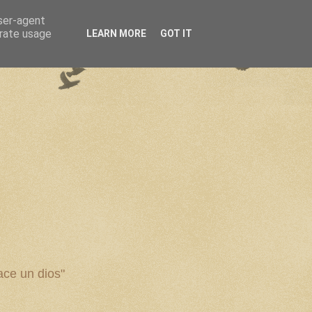
user-agent
erate usage
LEARN MORE
GOT IT
ce un dios"