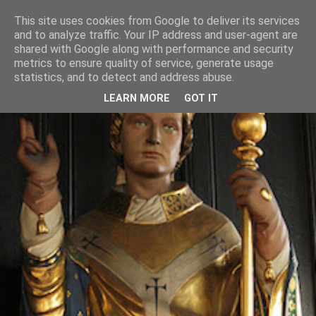
This site uses cookies from Google to deliver its services
and to analyze traffic. Your IP address and user-agent are
shared with Google along with performance and security
metrics to ensure quality of service, generate usage
statistics, and to detect and address abuse.
LEARN MORE
GOT IT