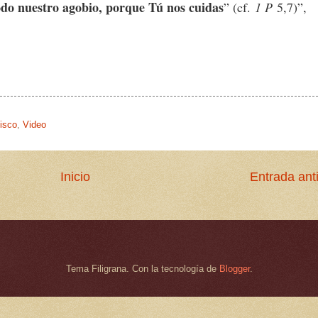
odo nuestro agobio, porque Tú nos cuidas
” (cf.
1 P
5,7)”,
isco
,
Video
Inicio
Entrada ant
Tema Filigrana. Con la tecnología de
Blogger
.