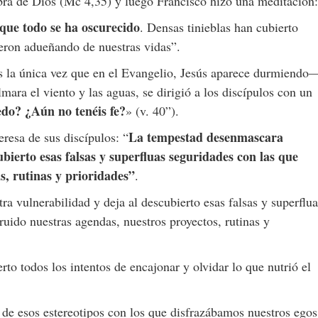
abra de Dios (Mc 4,35) y luego Francisco hizo una meditación:
que todo se ha oscurecido
. Densas tinieblas han cubierto
fueron adueñando de nuestras vidas”.
es la única vez que en el Evangelio, Jesús aparece durmiendo
ara el viento y las aguas, se dirigió a los discípulos con un
edo? ¿Aún no tenéis fe?
» (v. 40”).
La tempestad desenmascara
eresa de sus discípulos: “
ubierto esas falsas y superfluas seguridades con las que
, rutinas y prioridades”
.
 vulnerabilidad y deja al descubierto esas falsas y superflua
uido nuestras agendas, nuestros proyectos, rutinas y
to todos los intentos de encajonar y olvidar lo que nutrió el
 de esos estereotipos con los que disfrazábamos nuestros egos