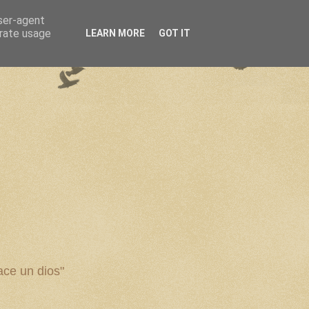
user-agent
erate usage
LEARN MORE
GOT IT
ce un dios"