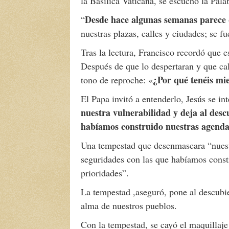
la Basílica Vaticana, se escuchó la Pal
Desde hace algunas semanas parece 
“
nuestras plazas, calles y ciudades; se 
Tras la lectura, Francisco recordó que 
Después de que lo despertaran y que calm
¿Por qué tenéis mi
tono de reproche: «
El Papa invitó a entenderlo, Jesús se int
nuestra vulnerabilidad y deja al desc
habíamos construido nuestras agendas
Una tempestad que desenmascara “nuestra
seguridades con las que habíamos constr
prioridades”.
La tempestad ,aseguró, pone al descubier
alma de nuestros pueblos.
Con la tempestad, se cayó el maquillaje