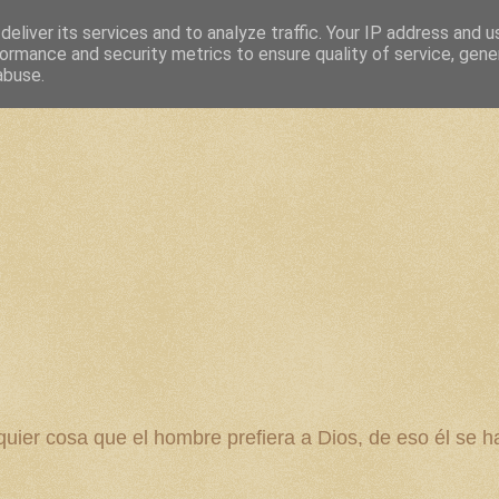
eliver its services and to analyze traffic. Your IP address and 
ormance and security metrics to ensure quality of service, gen
abuse.
 cosa que el hombre prefiera a Dios, de eso él se ha