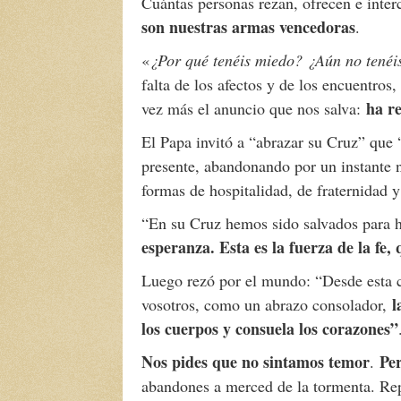
Cuántas personas rezan, ofrecen e inter
son nuestras armas vencedoras
.
«
¿Por qué tenéis miedo? ¿Aún no tenéis
falta de los afectos y de los encuentro
ha re
vez más el anuncio que nos salva:
El Papa invitó a “abrazar su Cruz” que 
presente, abandonando por un instante 
formas de hospitalidad, de fraternidad y
“En su Cruz hemos sido salvados para
esperanza. Esta es la fuerza de la fe
Luego rezó por el mundo: “Desde esta 
l
vosotros, como un abrazo consolador,
los cuerpos y consuela los corazones”
Nos pides que no sintamos temor
Per
.
abandones a merced de la tormenta. Rep