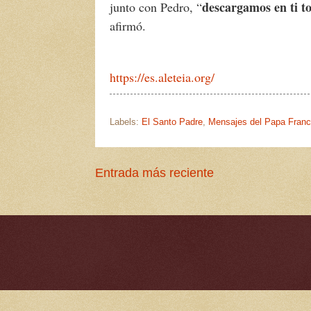
descargamos en ti t
junto con Pedro, “
afirmó.
https://es.aleteia.org/
Labels:
El Santo Padre
,
Mensajes del Papa Franc
Entrada más reciente