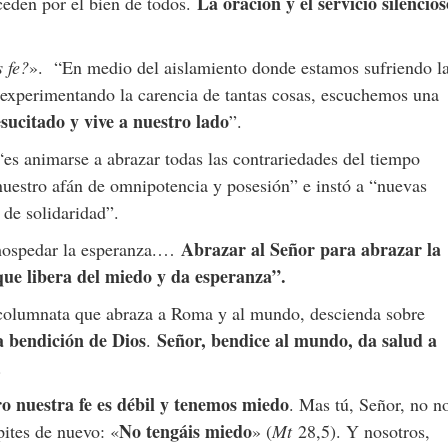
La oración y el servicio silencios
ceden por el bien de todos.
 fe?
». “En medio del aislamiento donde estamos sufriendo l
s, experimentando la carencia de tantas cosas, escuchemos una
sucitado y vive a nuestro lado
”.
“es animarse a abrazar todas las contrariedades del tiempo
nuestro afán de omnipotencia y posesión” e instó a “nuevas
 de solidaridad”.
Abrazar al Señor para abrazar la
 hospedar la esperanza.…
, que libera del miedo y da esperanza”.
columnata que abraza a Roma y al mundo, descienda sobre
a bendición de Dios
Señor, bendice al mundo, da salud a
.
.
o nuestra fe es débil y tenemos miedo
. Mas tú, Señor, no n
No tengáis miedo
ites de nuevo: «
» (
Mt
28,5). Y nosotros,