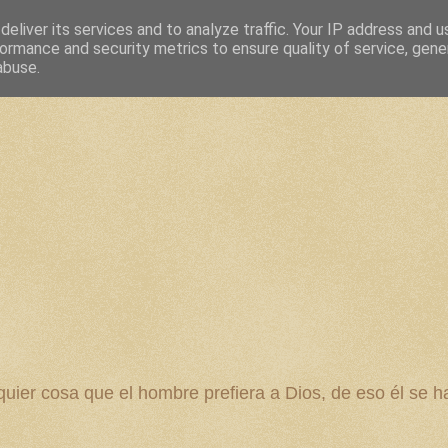
eliver its services and to analyze traffic. Your IP address and 
ormance and security metrics to ensure quality of service, gen
abuse.
 cosa que el hombre prefiera a Dios, de eso él se ha