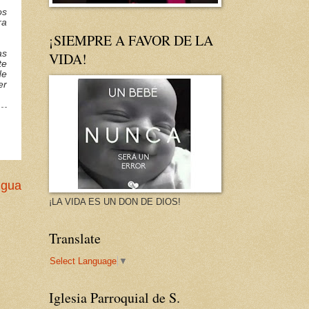
os
ra
¡SIEMPRE A FAVOR DE LA
as
VIDA!
te
de
er
igua
¡LA VIDA ES UN DON DE DIOS!
Translate
Select Language
▼
Iglesia Parroquial de S.