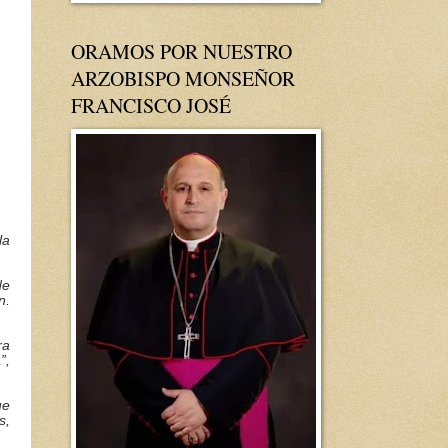
ORAMOS POR NUESTRO
ARZOBISPO MONSEÑOR
FRANCISCO JOSÉ
la
de
n.
ra
”,
ue
s,