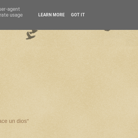
user-agent
erate usage
LEARN MORE
GOT IT
ce un dios"