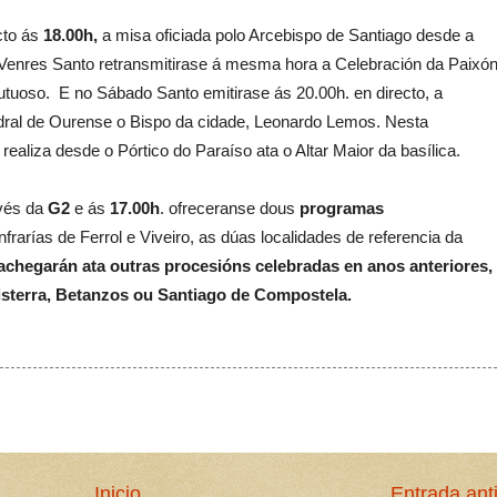
ecto ás
18.00h,
a misa oficiada polo Arcebispo de Santiago desde a
Venres Santo retransmitirase á mesma hora a Celebración da Paixón
utuoso. E no Sábado Santo emitirase ás 20.00h. en directo, a
tedral de Ourense o Bispo da cidade, Leonardo Lemos. Nesta
ealiza desde o Pórtico do Paraíso ata o Altar Maior da basílica.
avés da
G2
e ás
17.00h
. ofreceranse dous
programas
frarías de Ferrol e Viveiro, as dúas localidades de referencia da
achegarán ata outras procesións celebradas en anos anteriores,
sterra, Betanzos ou Santiago de Compostela.
Inicio
Entrada ant