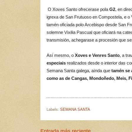
O Xoves Santo ofrecerase pola
G2
, en dir
igrexa de San Frutuoso en Compostela, e o 
tamén oficiada polo Arcebispo desde San Fr
solemne Vixilia Pascual que oficiará na ca
transmisión, achegarase a procesión que se r
Así mesmo, o
Xoves e Venres Santo
, a tr
especiais
realizados desde o interior das con
Semana Santa galega, aínda que
tamén se 
como as de Cangas, Mondoñedo, Meis, Fi
Labels:
SEMANA SANTA
Entrada más reciente