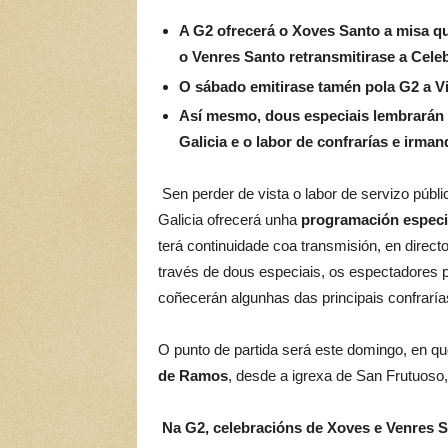
A G2 ofrecerá o Xoves Santo a misa qu
o
Venres Santo retransmitirase a Cele
O sá
bado emitirase tamén pola G2 a Vi
Así mesmo, dous especiais lembrarán a
Galicia e
o labor de confrarías e irma
Sen perder de vista o labor de servizo pú
Galicia ofrecerá unha
programaci
ón especi
terá continuidade coa transmisión, en direct
través de dous especiais, os espectadores p
coñecerán algunhas das principais confrarí
O punto de partida será este domingo, en q
de Ramos
, desde a igrexa de San Frutuoso,
Na G2, celebracións de Xoves e Venres Sa