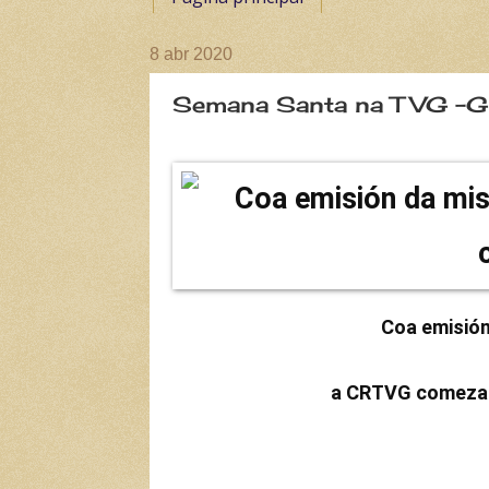
8 abr 2020
Semana Santa na TVG -
Coa emisió
a CRTVG comeza u