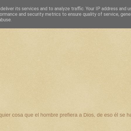
eliver its services and to analyze traffic. Your IP address and 
ormance and security metrics to ensure quality of service, gen
abuse.
 cosa que el hombre prefiera a Dios, de eso él se ha