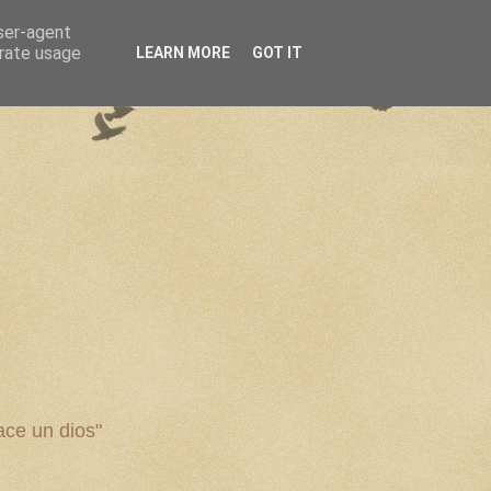
user-agent
erate usage
LEARN MORE
GOT IT
ce un dios"