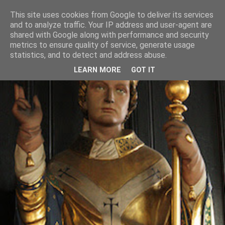
This site uses cookies from Google to deliver its services
and to analyze traffic. Your IP address and user-agent are
shared with Google along with performance and security
metrics to ensure quality of service, generate usage
statistics, and to detect and address abuse.
LEARN MORE
GOT IT