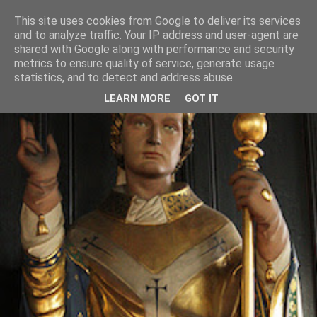
This site uses cookies from Google to deliver its services
and to analyze traffic. Your IP address and user-agent are
shared with Google along with performance and security
metrics to ensure quality of service, generate usage
statistics, and to detect and address abuse.
LEARN MORE
GOT IT