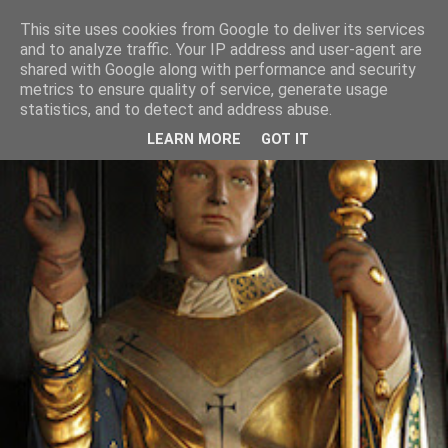
This site uses cookies from Google to deliver its services
and to analyze traffic. Your IP address and user-agent are
shared with Google along with performance and security
metrics to ensure quality of service, generate usage
statistics, and to detect and address abuse.
LEARN MORE
GOT IT