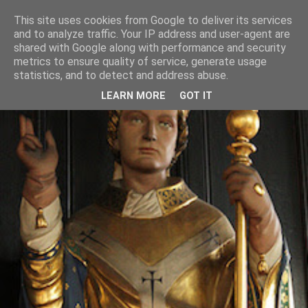
This site uses cookies from Google to deliver its services
and to analyze traffic. Your IP address and user-agent are
shared with Google along with performance and security
metrics to ensure quality of service, generate usage
statistics, and to detect and address abuse.
LEARN MORE
GOT IT