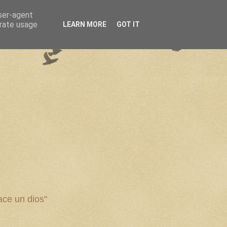
user-agent
erate usage
LEARN MORE
GOT IT
ce un dios"