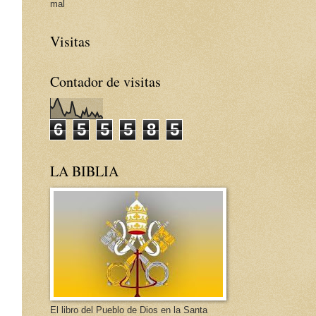
mal
Visitas
Contador de visitas
6
5
5
5
8
5
LA BIBLIA
El libro del Pueblo de Dios en la Santa