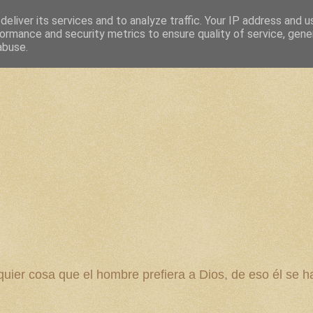
eliver its services and to analyze traffic. Your IP address and 
ormance and security metrics to ensure quality of service, gen
abuse.
 cosa que el hombre prefiera a Dios, de eso él se ha