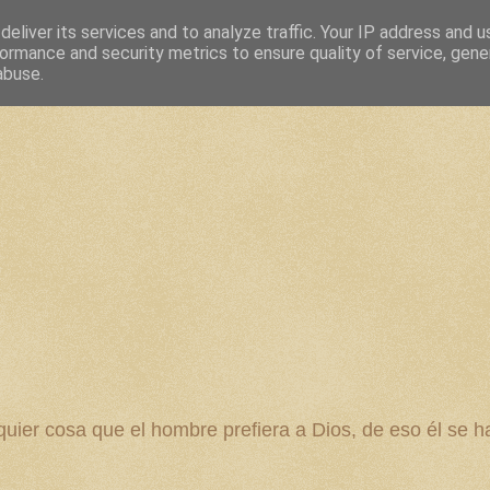
eliver its services and to analyze traffic. Your IP address and 
ormance and security metrics to ensure quality of service, gen
abuse.
 cosa que el hombre prefiera a Dios, de eso él se ha