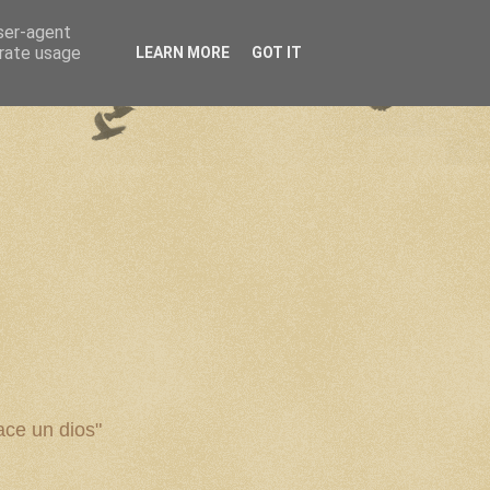
user-agent
erate usage
LEARN MORE
GOT IT
ce un dios"