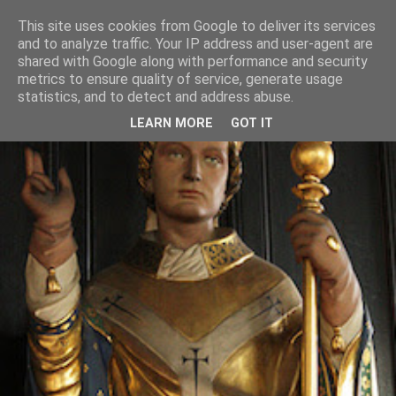
This site uses cookies from Google to deliver its services
and to analyze traffic. Your IP address and user-agent are
shared with Google along with performance and security
metrics to ensure quality of service, generate usage
statistics, and to detect and address abuse.
LEARN MORE
GOT IT