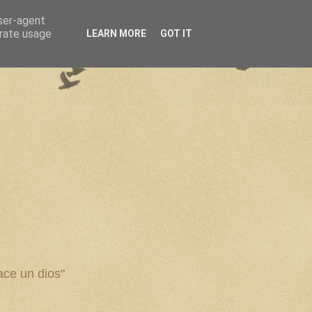
user-agent
erate usage
LEARN MORE
GOT IT
ce un dios"