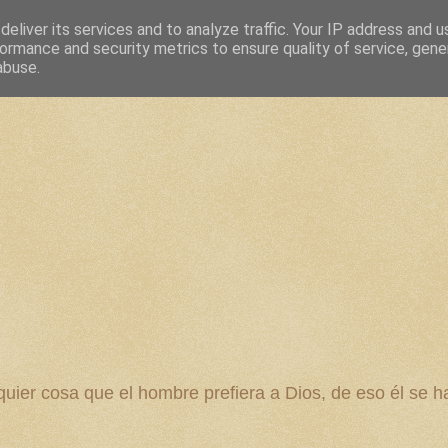
eliver its services and to analyze traffic. Your IP address and 
ormance and security metrics to ensure quality of service, gen
abuse.
 cosa que el hombre prefiera a Dios, de eso él se ha