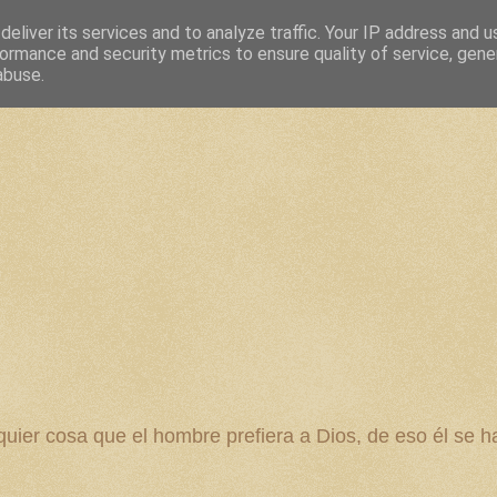
eliver its services and to analyze traffic. Your IP address and 
ormance and security metrics to ensure quality of service, gen
abuse.
 cosa que el hombre prefiera a Dios, de eso él se ha