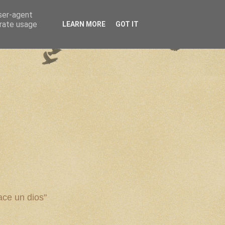
user-agent
erate usage
LEARN MORE
GOT IT
ce un dios"