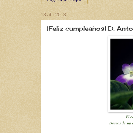
13 abr 2013
¡Feliz cumpleaños! D. Ant
El c
Deseos de un a