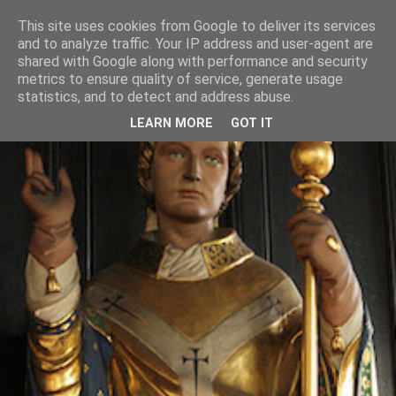
This site uses cookies from Google to deliver its services
and to analyze traffic. Your IP address and user-agent are
shared with Google along with performance and security
metrics to ensure quality of service, generate usage
statistics, and to detect and address abuse.
LEARN MORE
GOT IT