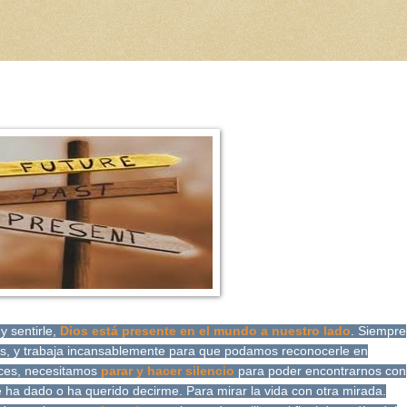
y sentirle,
Dios está presente en el mundo a nuestro lado
. Siempre
s, y trabaja incansablemente para que podamos reconocerle en
eces, necesitamos
parar y hacer silencio
para poder encontrarnos con
 ha dado o ha querido decirme. Para mirar la vida con otra mirada.