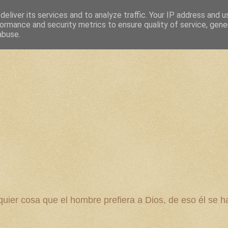
eliver its services and to analyze traffic. Your IP address and 
ormance and security metrics to ensure quality of service, gen
abuse.
 cosa que el hombre prefiera a Dios, de eso él se ha