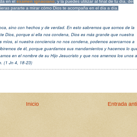
ada en el
examen ignaciano
, y la puedes utilizar al final de tu día, del
eras pararte a mirar cómo Dios te acompaña en el día a día.
boca, sino con hechos y de verdad. En esto sabremos que somos de la
nte Dios, porque si ella nos condena, Dios es más grande que nuestra
os míos, si nuestra conciencia no nos condena, podemos acercarnos a
recibiremos de él, porque guardamos sus mandamientos y hacemos lo qu
eamos en el nombre de su Hijo Jesucristo y que nos amemos los unos 
. (1 Jn 4, 18-2
3)
Inicio
Entrada ant