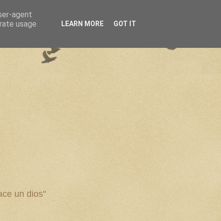
user-agent
erate usage
LEARN MORE
GOT IT
ce un dios"