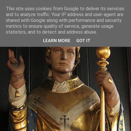
This site uses cookies from Google to deliver its services
and to analyze traffic. Your IP address and user-agent are
shared with Google along with performance and security
metrics to ensure quality of service, generate usage
statistics, and to detect and address abuse.
LEARN MORE
GOT IT