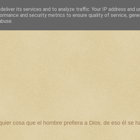
eliver its services and to analyze traffic. Your IP address and 
ormance and security metrics to ensure quality of service, gen
abuse.
 cosa que el hombre prefiera a Dios, de eso él se ha