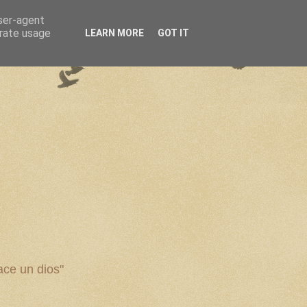
user-agent
erate usage
LEARN MORE
GOT IT
ce un dios"