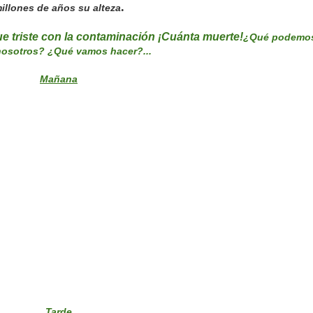
.
illones de años su alteza
ue triste con la contaminación
¡Cuánta muerte!
¿Qué podemo
nosotro
s
? ¿Qué vamos hacer?...
Mañana
Tarde