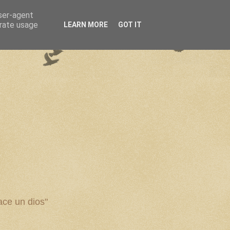
user-agent
erate usage
LEARN MORE
GOT IT
ce un dios"