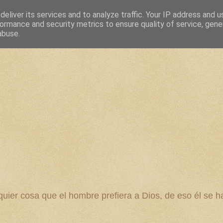
eliver its services and to analyze traffic. Your IP address and 
ormance and security metrics to ensure quality of service, gen
abuse.
 cosa que el hombre prefiera a Dios, de eso él se ha