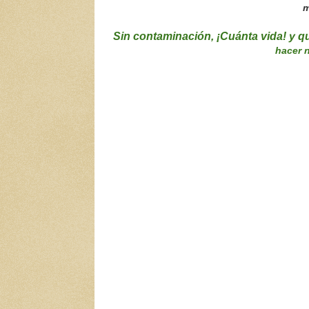
m
Sin contaminación, ¡
Cuánta vida!
y q
hacer 