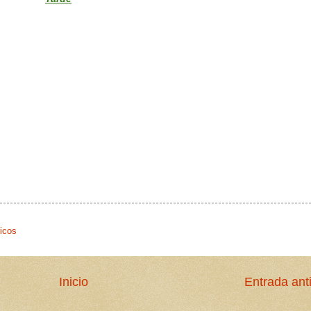
icos
Inicio
Entrada ant