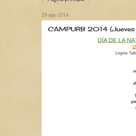
29 ago 2014
CAMPURB 2014 (Jueves
DÍA DE LA N
C
Legna Taba
m
d
pe