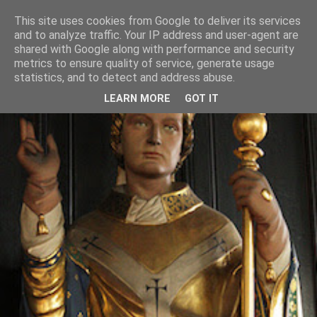
This site uses cookies from Google to deliver its services
and to analyze traffic. Your IP address and user-agent are
shared with Google along with performance and security
metrics to ensure quality of service, generate usage
statistics, and to detect and address abuse.
LEARN MORE
GOT IT