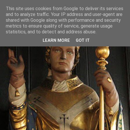
This site uses cookies from Google to deliver its services
and to analyze traffic. Your IP address and user-agent are
shared with Google along with performance and security
metrics to ensure quality of service, generate usage
statistics, and to detect and address abuse.
LEARN MORE
GOT IT