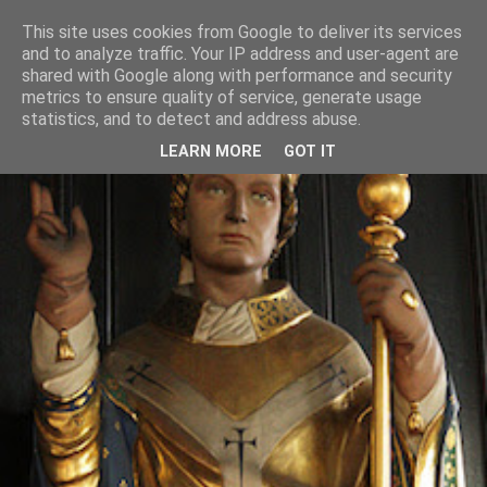
This site uses cookies from Google to deliver its services
and to analyze traffic. Your IP address and user-agent are
shared with Google along with performance and security
metrics to ensure quality of service, generate usage
statistics, and to detect and address abuse.
LEARN MORE
GOT IT