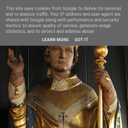
This site uses cookies from Google to deliver its services
and to analyze traffic. Your IP address and user-agent are
shared with Google along with performance and security
metrics to ensure quality of service, generate usage
statistics, and to detect and address abuse.
LEARN MORE
GOT IT