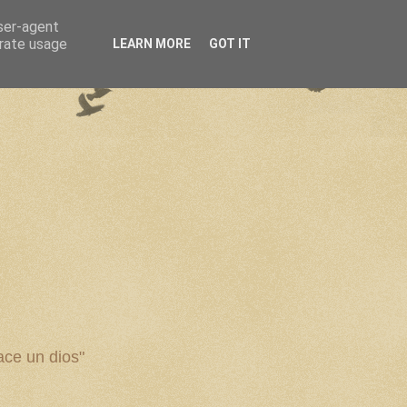
user-agent
erate usage
LEARN MORE
GOT IT
ce un dios"