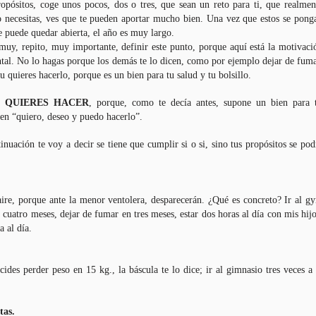
opósitos, coge unos pocos, dos o tres, que sean un reto para ti, que realmen
o necesitas, ves que te pueden aportar mucho bien. Una vez que estos se pong
e puede quedar abierta, el año es muy largo.
 muy, repito, muy importante, definir este punto, porque aquí está la motivaci
ntal. No lo hagas porque los demás te lo dicen, como por ejemplo dejar de fuma
u quieres hacerlo, porque es un bien para tu salud y tu bolsillo.
 LO QUIERES HACER
, porque, como te decía antes, supone un bien para t
 en “quiero, deseo y puedo hacerlo”.
inuación te voy a decir se tiene que cumplir si o si, sino tus propósitos se pod
 aire, porque ante la menor ventolera, desparecerán. ¿Qué es concreto? Ir al g
 cuatro meses, dejar de fumar en tres meses, estar dos horas al día con mis hijo
a al día.
ides perder peso en 15 kg., la báscula te lo dice; ir al gimnasio tres veces a 
tas.