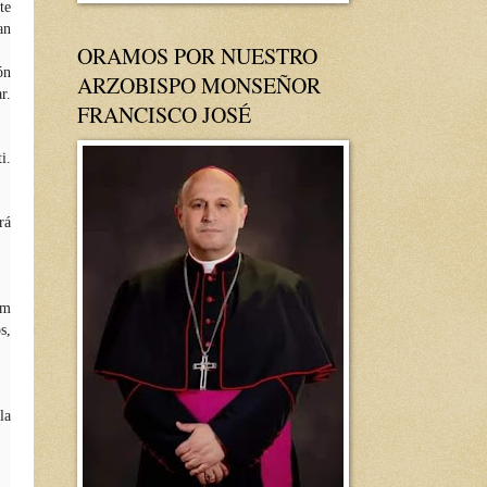
te
an
ORAMOS POR NUESTRO
ón
ARZOBISPO MONSEÑOR
r.
FRANCISCO JOSÉ
i.
rá
ym
s,
la