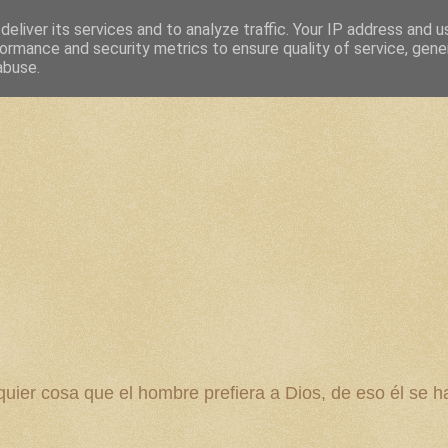
eliver its services and to analyze traffic. Your IP address and 
ormance and security metrics to ensure quality of service, gen
abuse.
 cosa que el hombre prefiera a Dios, de eso él se ha