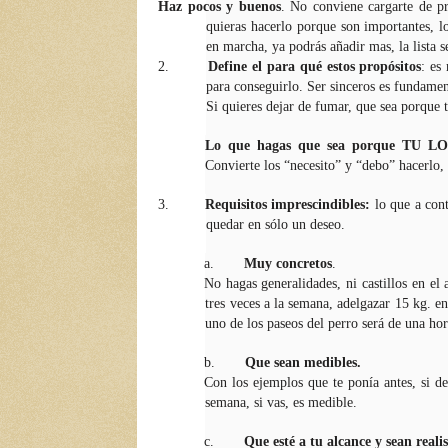
Haz pocos y buenos
. No conviene cargarte de pr
quieras hacerlo porque son importantes, l
en marcha, ya podrás añadir mas, la lista s
2.
Define el para qué estos propósitos
: es
para conseguirlo. Ser sinceros es fundame
Si quieres dejar de fumar, que sea porque t
Lo que hagas que sea porque TU
Convierte los “necesito” y “debo” hacerlo,
3.
Requisitos imprescindibles:
lo que a cont
quedar en sólo un deseo.
a.
Muy concretos
.
No hagas generalidades, ni castillos en el
tres veces a la semana, adelgazar 15 kg. en
uno de los paseos del perro será de una hor
b.
Que sean medibles.
Con los ejemplos que te ponía antes, si dec
semana, si vas, es medible.
c.
Que esté a tu alcance y sean realis