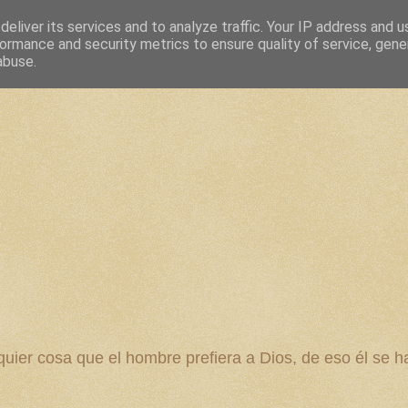
eliver its services and to analyze traffic. Your IP address and 
ormance and security metrics to ensure quality of service, gen
abuse.
 cosa que el hombre prefiera a Dios, de eso él se ha