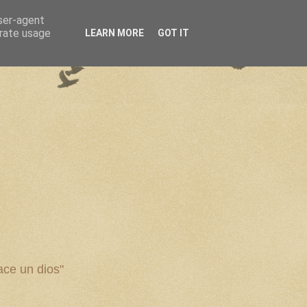
user-agent
erate usage
LEARN MORE
GOT IT
ce un dios"