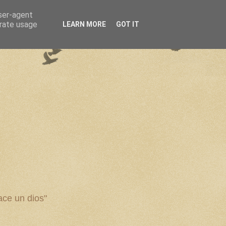
user-agent
erate usage
LEARN MORE
GOT IT
ce un dios"