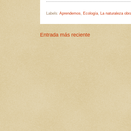
Labels:
Aprendemos
,
Ecología
,
La naturaleza obr
Entrada más reciente