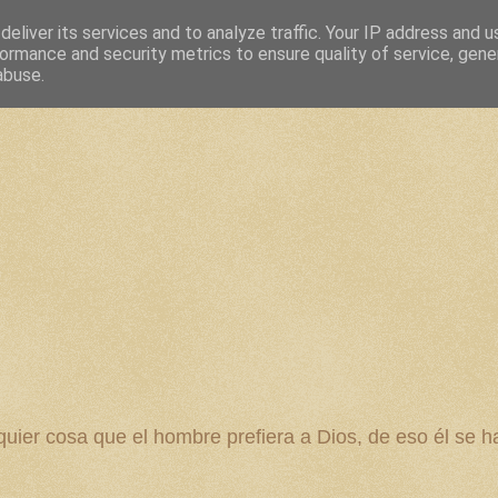
eliver its services and to analyze traffic. Your IP address and 
ormance and security metrics to ensure quality of service, gen
abuse.
 cosa que el hombre prefiera a Dios, de eso él se ha