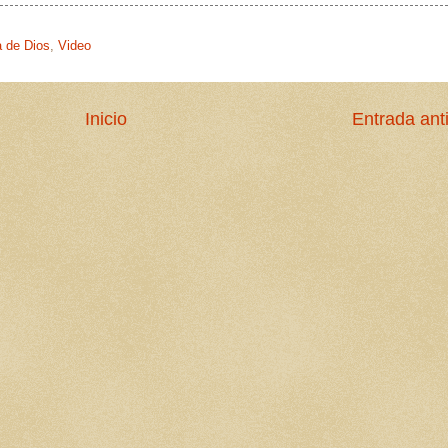
a de Dios
,
Video
Inicio
Entrada ant