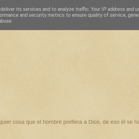
eliver its services and to analyze traffic. Your IP address and 
ormance and security metrics to ensure quality of service, gen
abuse.
 cosa que el hombre prefiera a Dios, de eso él se ha