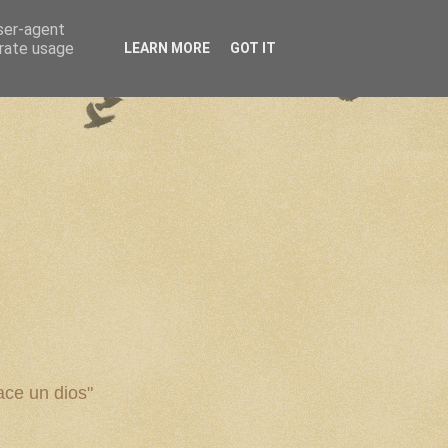
user-agent
erate usage
LEARN MORE
GOT IT
ce un dios"