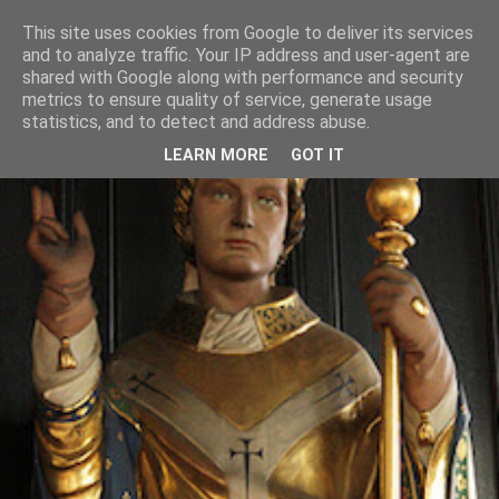
This site uses cookies from Google to deliver its services
and to analyze traffic. Your IP address and user-agent are
shared with Google along with performance and security
metrics to ensure quality of service, generate usage
statistics, and to detect and address abuse.
LEARN MORE
GOT IT