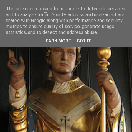
This site uses cookies from Google to deliver its services
and to analyze traffic. Your IP address and user-agent are
shared with Google along with performance and security
metrics to ensure quality of service, generate usage
statistics, and to detect and address abuse.
LEARN MORE
GOT IT