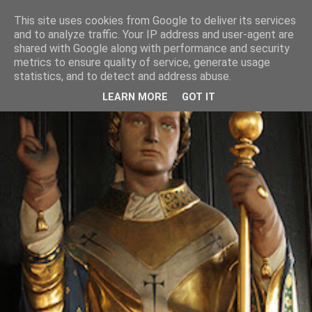
This site uses cookies from Google to deliver its services
and to analyze traffic. Your IP address and user-agent are
shared with Google along with performance and security
metrics to ensure quality of service, generate usage
statistics, and to detect and address abuse.
LEARN MORE
GOT IT