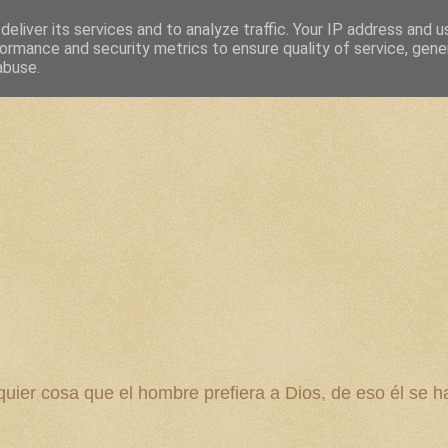
eliver its services and to analyze traffic. Your IP address and 
ormance and security metrics to ensure quality of service, gen
abuse.
 cosa que el hombre prefiera a Dios, de eso él se ha