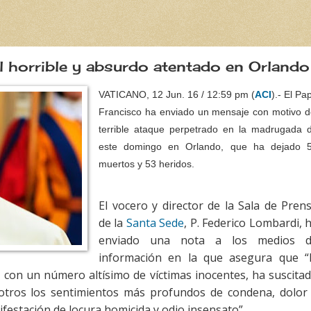
 horrible y absurdo atentado en Orlando
VATICANO, 12 Jun. 16 / 12:59 pm (
ACI
).- El Pa
Francisco ha enviado un mensaje con motivo d
terrible ataque perpetrado en la madrugada 
este domingo en Orlando, que ha dejado 
muertos y 53 heridos.
El vocero y director de la Sala de Pren
de la
Santa Sede
, P. Federico Lombardi, 
enviado una nota a los medios 
información en la que asegura que “
 con un número altísimo de víctimas inocentes, ha suscita
otros los sentimientos más profundos de condena, dolor
festación de locura homicida y odio insensato”.