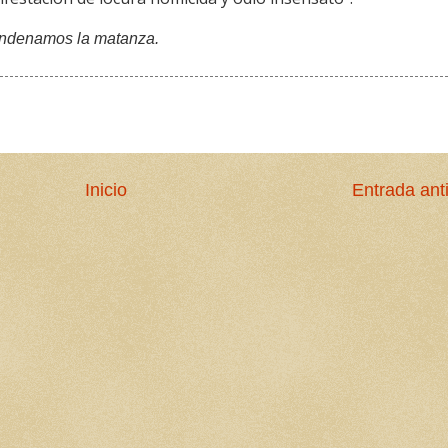
ondenamos la matanza.
Inicio
Entrada ant