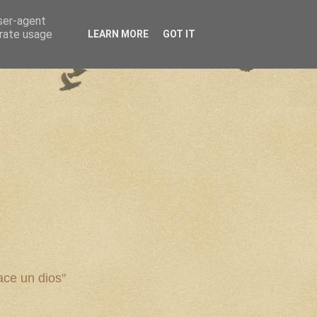
user-agent
erate usage
LEARN MORE
GOT IT
ce un dios"