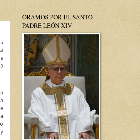
ORAMOS POR EL SANTO
PADRE LEÓN XIV
pa
el
de
50
sa
ha
de
la
do
 y