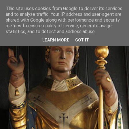
This site uses cookies from Google to deliver its services
and to analyze traffic. Your IP address and user-agent are
shared with Google along with performance and security
metrics to ensure quality of service, generate usage
statistics, and to detect and address abuse.
LEARN MORE
GOT IT