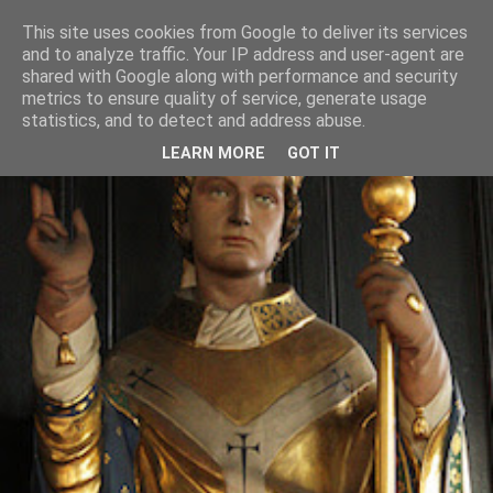
This site uses cookies from Google to deliver its services
and to analyze traffic. Your IP address and user-agent are
shared with Google along with performance and security
metrics to ensure quality of service, generate usage
statistics, and to detect and address abuse.
LEARN MORE
GOT IT