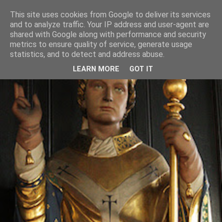
This site uses cookies from Google to deliver its services
and to analyze traffic. Your IP address and user-agent are
shared with Google along with performance and security
metrics to ensure quality of service, generate usage
statistics, and to detect and address abuse.
LEARN MORE
GOT IT