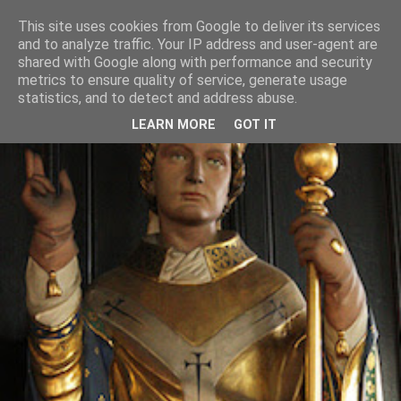
This site uses cookies from Google to deliver its services
and to analyze traffic. Your IP address and user-agent are
shared with Google along with performance and security
metrics to ensure quality of service, generate usage
statistics, and to detect and address abuse.
LEARN MORE
GOT IT